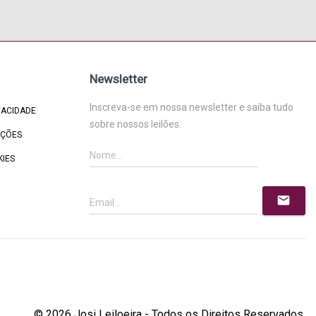
Newsletter
Inscreva-se em nossa newsletter e saiba tudo
VACIDADE
sobre nossos leilões.
IÇÕES
KIES
mail
© 2026 Josi Leiloeira - Todos os Direitos Reservados.