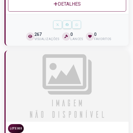
DETALHES
267
0
0
VISUALIZAÇÕES
LANCES
FAVORITOS
LOTE 003